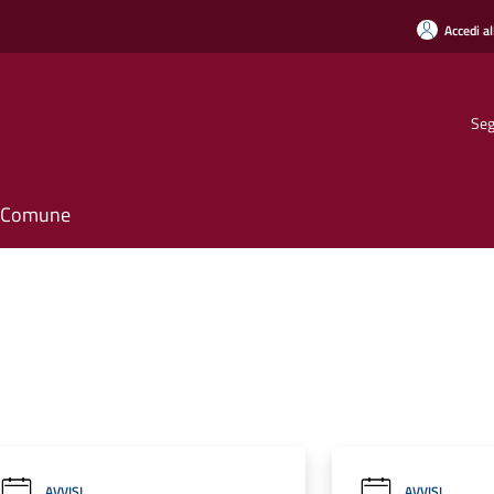
Accedi al
Seg
il Comune
AVVISI
AVVISI