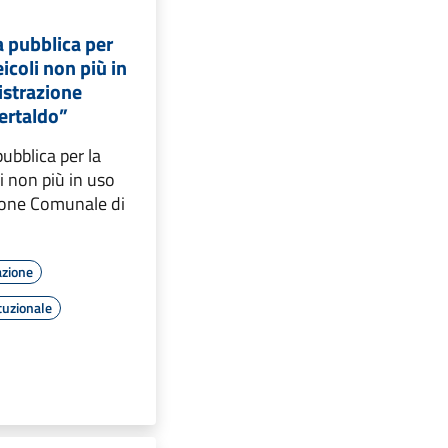
a pubblica per
eicoli non più in
istrazione
ertaldo”
pubblica per la
i non più in uso
ione Comunale di
azione
tuzionale