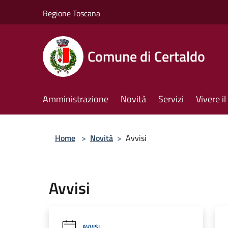
Salta al contenuto principale
Regione Toscana
Comune di Certaldo
Amministrazione
Novità
Servizi
Vivere 
Home
>
Novità
>
Avvisi
Avvisi
AVVISI