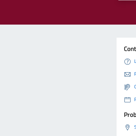
Cont
Prob