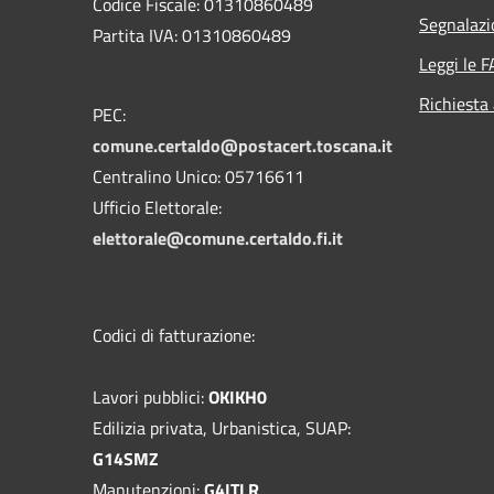
Codice Fiscale: 01310860489
Segnalazi
Partita IVA: 01310860489
Leggi le 
Richiesta
PEC:
comune.certaldo@postacert.toscana.it
Centralino Unico: 05716611
Ufficio Elettorale:
elettorale@comune.certaldo.fi.it
Codici di fatturazione:
Lavori pubblici:
OKIKH0
Edilizia privata, Urbanistica, SUAP:
G14SMZ
Manutenzioni:
G4ITLR