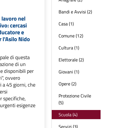
Bandi e Avvisi (2)
 lavoro nel
Casa (1)
ivo: cercasi
ducatore e
Comune (12)
 l'Asilo Nido
Cultura (1)
ipale di questa
Elettorale (2)
mazione di un
e disponibili per
Giovani (1)
i", ovvero
Opere (2)
ri a 45 giorni, che
ersi
Protezione Civile
r specifiche,
(5)
 urgenti esigenze
Scuola (4)
Servizi (3)