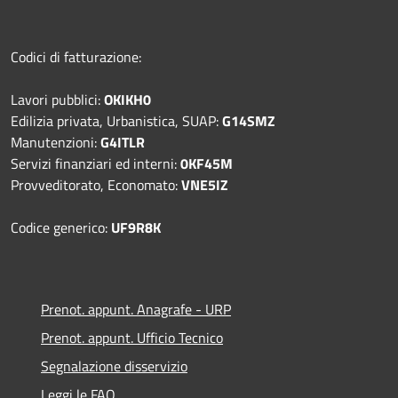
Codici di fatturazione:
Lavori pubblici:
OKIKH0
Edilizia privata, Urbanistica, SUAP:
G14SMZ
Manutenzioni:
G4ITLR
Servizi finanziari ed interni:
0KF45M
Provveditorato, Economato:
VNE5IZ
Codice generico:
UF9R8K
Prenot. appunt. Anagrafe - URP
Prenot. appunt. Ufficio Tecnico
Segnalazione disservizio
Leggi le FAQ