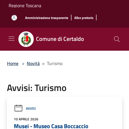
Salta al contenuto principale
Regione Toscana
|
|
Amministrazione trasparente
Albo pretorio
Comune di Certaldo
Home
>
Novità
>
Turismo
Avvisi: Turismo
AVVISI
10 APRILE 2026
Musei - Museo Casa Boccaccio