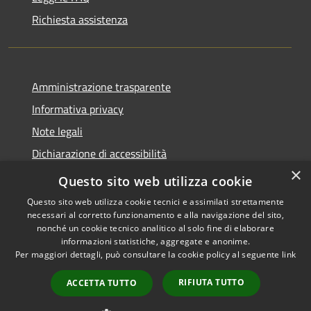
Richiesta assistenza
Amministrazione trasparente
Informativa privacy
Note legali
Dichiarazione di accessibilità
×
Whistleblowing
Questo sito web utilizza cookie
Questo sito web utilizza cookie tecnici e assimilati strettamente
necessari al corretto funzionamento e alla navigazione del sito,
nonché un cookie tecnico analitico al solo fine di elaborare
informazioni statistiche, aggregate e anonime.
RSS
Copyright © 2026 • Comune di
Per maggiori dettagli, può consultare la cookie policy al seguente
link
Accessibilità
Certaldo • Powered by
Privacy
Municipium
Accesso
•
RIFIUTA TUTTO
ACCETTA TUTTO
Cookie
redazione