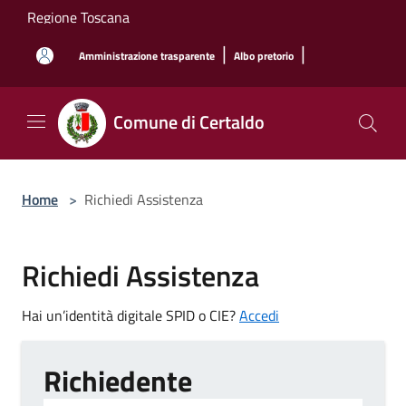
Salta al contenuto principale
Regione Toscana
|
|
Amministrazione trasparente
Albo pretorio
Comune di Certaldo
Home
>
Richiedi Assistenza
Richiedi Assistenza
Hai un’identità digitale SPID o CIE?
Accedi
Richiedente