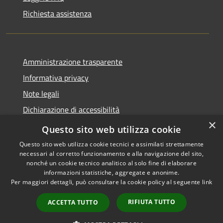
Richiesta assistenza
Amministrazione trasparente
Informativa privacy
Note legali
Dichiarazione di accessibilità
×
Whistleblowing
Questo sito web utilizza cookie
Questo sito web utilizza cookie tecnici e assimilati strettamente
necessari al corretto funzionamento e alla navigazione del sito,
nonché un cookie tecnico analitico al solo fine di elaborare
informazioni statistiche, aggregate e anonime.
RSS
Copyright © 2026 • Comune di
Per maggiori dettagli, può consultare la cookie policy al seguente
link
Accessibilità
Certaldo • Powered by
Privacy
Municipium
Accesso
•
RIFIUTA TUTTO
ACCETTA TUTTO
Cookie
redazione