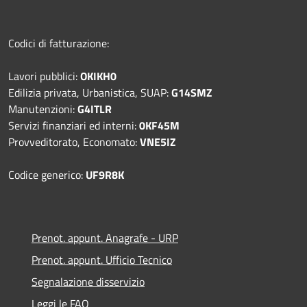
Codici di fatturazione:
Lavori pubblici:
OKIKH0
Edilizia privata, Urbanistica, SUAP:
G14SMZ
Manutenzioni:
G4ITLR
Servizi finanziari ed interni:
0KF45M
Provveditorato, Economato:
VNE5IZ
Codice generico:
UF9R8K
Prenot. appunt. Anagrafe - URP
Prenot. appunt. Ufficio Tecnico
Segnalazione disservizio
Leggi le FAQ