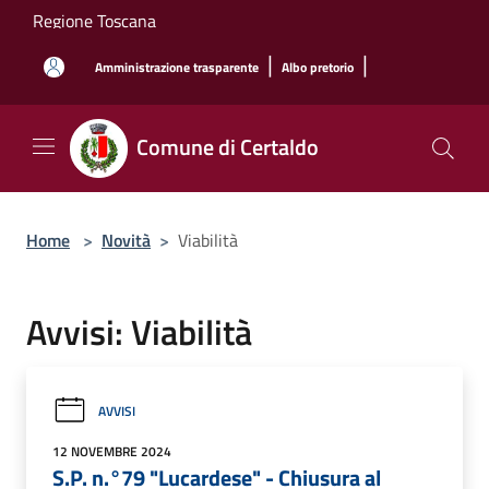
Salta al contenuto principale
Regione Toscana
|
|
Amministrazione trasparente
Albo pretorio
Comune di Certaldo
Home
>
Novità
>
Viabilità
Avvisi: Viabilità
AVVISI
12 NOVEMBRE 2024
S.P. n.°79 "Lucardese" - Chiusura al