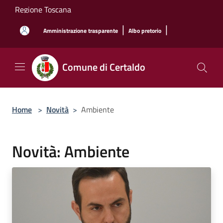
Salta al contenuto principale
Regione Toscana
|
|
Amministrazione trasparente
Albo pretorio
Comune di Certaldo
Home
>
Novità
>
Ambiente
Novità: Ambiente