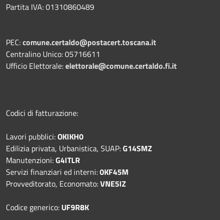
Partita IVA: 01310860489
PEC:
comune.certaldo@postacert.toscana.it
Centralino Unico: 05716611
Ufficio Elettorale:
elettorale@comune.certaldo.fi.it
Codici di fatturazione:
Lavori pubblici:
OKIKH0
Edilizia privata, Urbanistica, SUAP:
G14SMZ
Manutenzioni:
G4ITLR
Servizi finanziari ed interni:
0KF45M
Provveditorato, Economato:
VNE5IZ
Codice generico:
UF9R8K