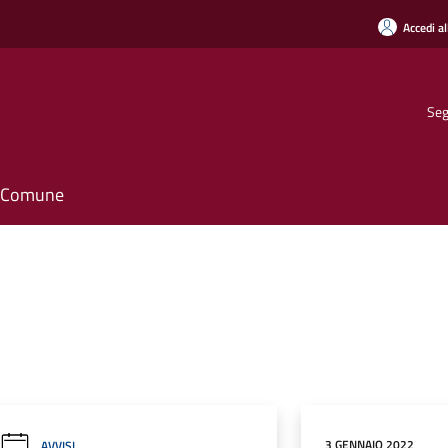
Accedi al
Seg
il Comune
3 GENNAIO 2022
AVVISI