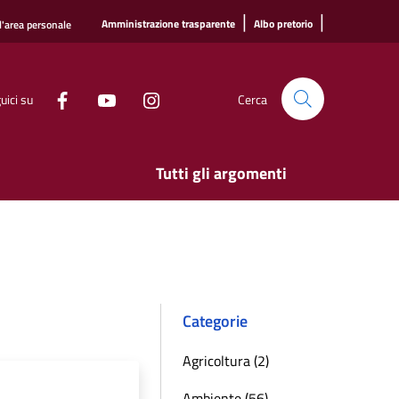
|
|
Amministrazione trasparente
Albo pretorio
l'area personale
uici su
Cerca
Tutti gli argomenti
Categorie
Agricoltura (2)
Ambiente (56)