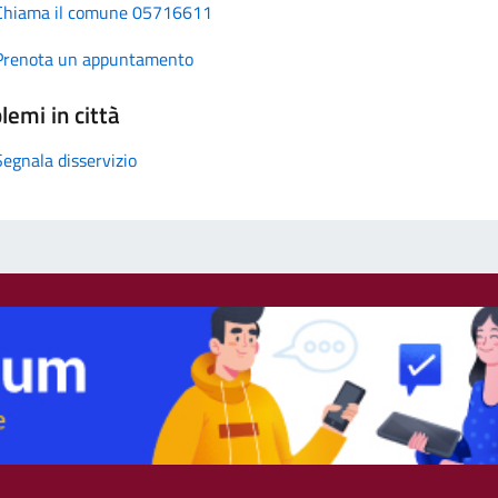
Chiama il comune 05716611
Prenota un appuntamento
lemi in città
Segnala disservizio