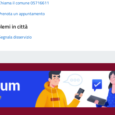
Chiama il comune 05716611
Prenota un appuntamento
lemi in città
Segnala disservizio