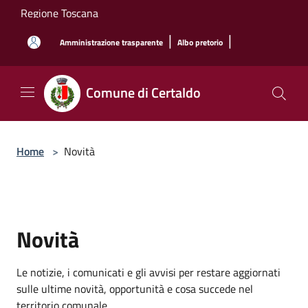
Salta al contenuto principale
Regione Toscana
|
|
Amministrazione trasparente
Albo pretorio
Comune di Certaldo
Home
>
Novità
Novità
Le notizie, i comunicati e gli avvisi per restare aggiornati
sulle ultime novità, opportunità e cosa succede nel
territorio comunale.