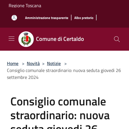
Salta al contenuto principale
Regione Toscana
|
|
Amministrazione trasparente
Albo pretorio
Comune di Certaldo
Home
>
Novità
>
Notizie
>
Consiglio comunale straordinario: nuova seduta giovedi 26
settembre 2024
Consiglio comunale
straordinario: nuova
seduta giovedi 26