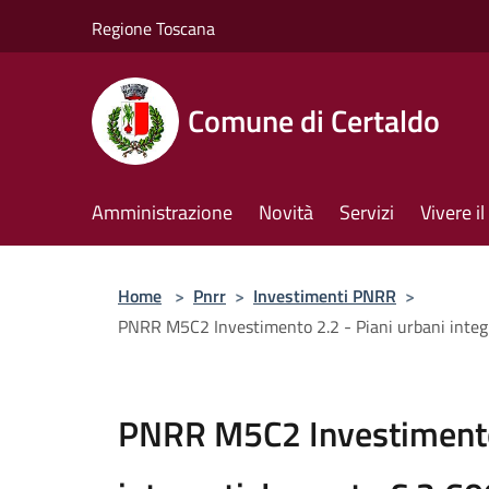
Salta al contenuto principale
Regione Toscana
Comune di Certaldo
Amministrazione
Novità
Servizi
Vivere 
Home
>
Pnrr
>
Investimenti PNRR
>
PNRR M5C2 Investimento 2.2 - Piani urbani integra
PNRR M5C2 Investimento 