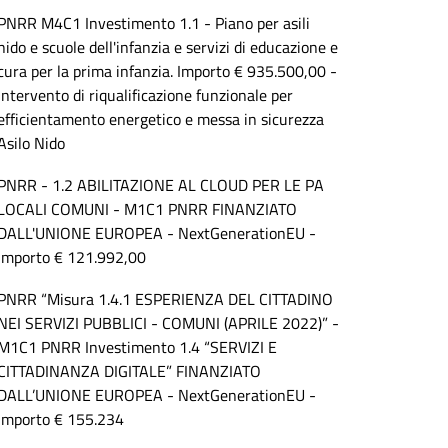
PNRR M4C1 Investimento 1.1 - Piano per asili
nido e scuole dell'infanzia e servizi di educazione e
cura per la prima infanzia. Importo € 935.500,00 -
Intervento di riqualificazione funzionale per
efficientamento energetico e messa in sicurezza
Asilo Nido
PNRR - 1.2 ABILITAZIONE AL CLOUD PER LE PA
LOCALI COMUNI - M1C1 PNRR FINANZIATO
DALL'UNIONE EUROPEA - NextGenerationEU -
importo € 121.992,00
PNRR “Misura 1.4.1 ESPERIENZA DEL CITTADINO
NEI SERVIZI PUBBLICI - COMUNI (APRILE 2022)” -
M1C1 PNRR Investimento 1.4 “SERVIZI E
CITTADINANZA DIGITALE” FINANZIATO
DALL’UNIONE EUROPEA - NextGenerationEU -
importo € 155.234