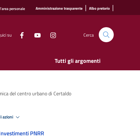
|
|
Amministrazione trasparente
Albo pretorio
l'area personale
uici su
Cerca
Tutti gli argomenti
ica del centro urbano di Certaldo
i azioni
Investimenti PNRR