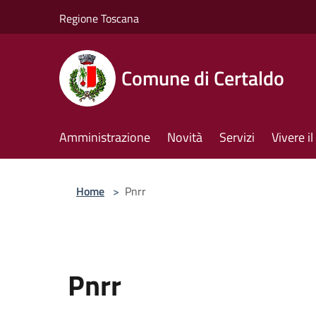
Salta al contenuto principale
Regione Toscana
Comune di Certaldo
Amministrazione
Novità
Servizi
Vivere 
Home
>
Pnrr
Pnrr