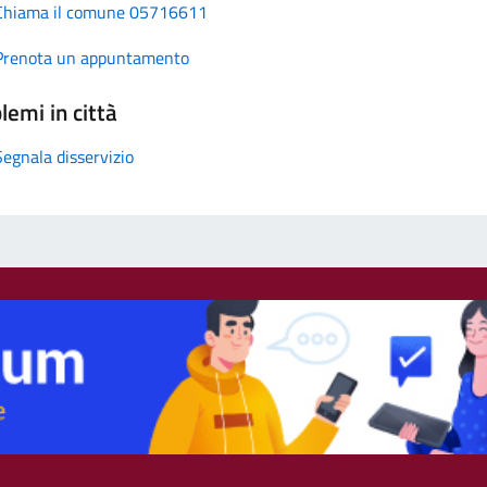
Chiama il comune 05716611
Prenota un appuntamento
lemi in città
Segnala disservizio