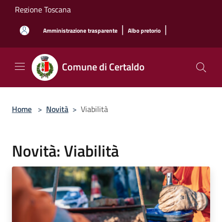
Salta al contenuto principale
Regione Toscana
|
|
Amministrazione trasparente
Albo pretorio
Comune di Certaldo
Home
>
Novità
>
Viabilità
Novità: Viabilità