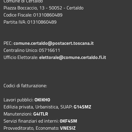
Comune di Certaldo
Piazza Boccaccio, 13 - 50052 - Certaldo
Codice Fiscale: 01310860489
Partita IVA: 01310860489
PEC:
comune.certaldo@postacert.toscana.it
Centralino Unico: 05716611
Ufficio Elettorale:
elettorale@comune.certaldo.fi.it
Codici di fatturazione:
Lavori pubblici:
OKIKH0
Edilizia privata, Urbanistica, SUAP:
G14SMZ
Manutenzioni:
G4ITLR
Servizi finanziari ed interni:
0KF45M
Provveditorato, Economato:
VNE5IZ