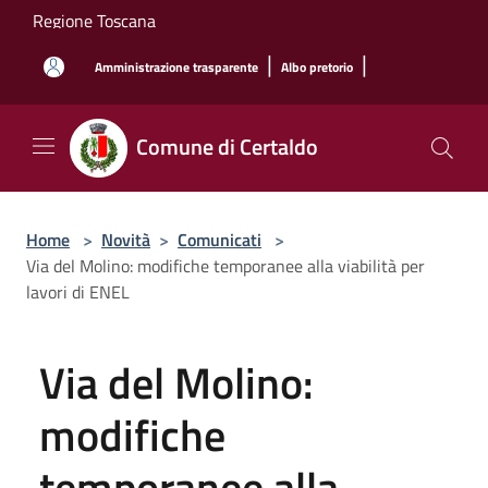
Salta al contenuto principale
Regione Toscana
|
|
Amministrazione trasparente
Albo pretorio
Comune di Certaldo
Home
>
Novità
>
Comunicati
>
Via del Molino: modifiche temporanee alla viabilità per
lavori di ENEL
Via del Molino:
modifiche
temporanee alla