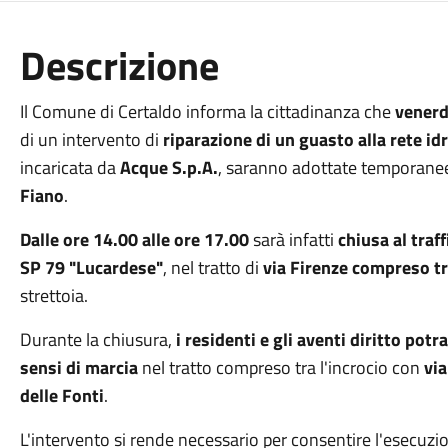
Descrizione
Il Comune di Certaldo informa la cittadinanza che
venerd
di un intervento di
riparazione di un guasto alla rete idr
incaricata da
Acque S.p.A.
, saranno adottate temporanee 
Fiano
.
Dalle ore 14.00 alle ore 17.00
sarà infatti
chiusa al traf
SP 79 "Lucardese"
, nel tratto di
via Firenze compreso tra
strettoia.
Durante la chiusura,
i residenti e gli aventi diritto po
sensi di marcia
nel tratto compreso tra l'incrocio con
via
delle Fonti
.
L'intervento si rende necessario per consentire l'esecuzion