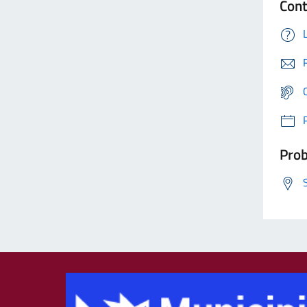
Cont
Prob