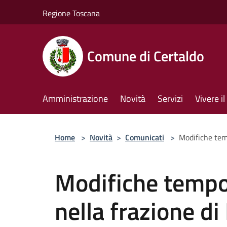
Salta al contenuto principale
Regione Toscana
Comune di Certaldo
Amministrazione
Novità
Servizi
Vivere 
Home
>
Novità
>
Comunicati
>
Modifiche temp
Modifiche tempor
nella frazione di