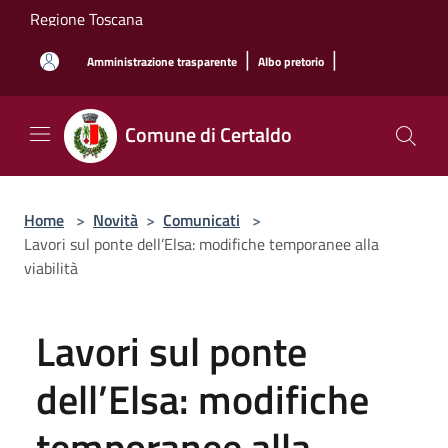
Salta al contenuto principale
Regione Toscana
|
|
Amministrazione trasparente
Albo pretorio
Comune di Certaldo
Home
>
Novità
>
Comunicati
>
Lavori sul ponte dell’Elsa: modifiche temporanee alla
viabilità
Lavori sul ponte
dell’Elsa: modifiche
temporanee alla