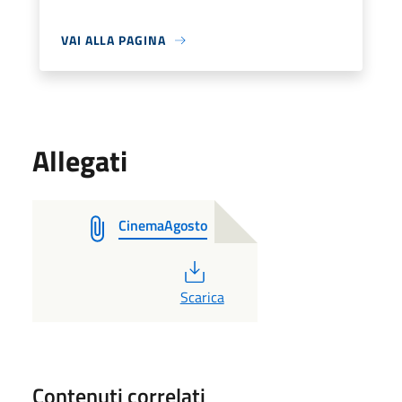
VAI ALLA PAGINA
Allegati
CinemaAgosto
PDF
Scarica
Contenuti correlati