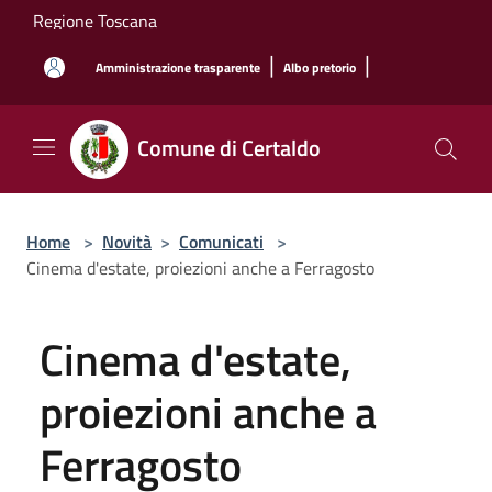
Salta al contenuto principale
Regione Toscana
|
|
Amministrazione trasparente
Albo pretorio
Comune di Certaldo
Home
>
Novità
>
Comunicati
>
Cinema d'estate, proiezioni anche a Ferragosto
Cinema d'estate,
proiezioni anche a
Ferragosto