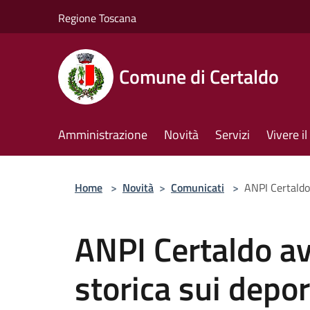
Salta al contenuto principale
Regione Toscana
Comune di Certaldo
Amministrazione
Novità
Servizi
Vivere 
Home
>
Novità
>
Comunicati
>
ANPI Certaldo 
ANPI Certaldo avv
storica sui depor