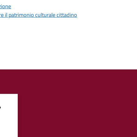
zione
re il patrimonio culturale cittadino
?