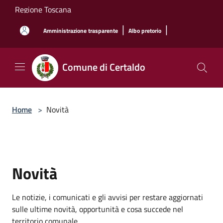
Salta al contenuto principale
Regione Toscana
|
|
Amministrazione trasparente
Albo pretorio
Comune di Certaldo
Home
>
Novità
Novità
Le notizie, i comunicati e gli avvisi per restare aggiornati
sulle ultime novità, opportunità e cosa succede nel
territorio comunale.