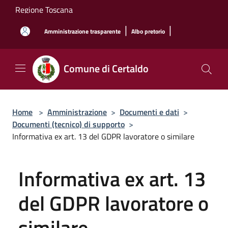
Salta al contenuto principale
Regione Toscana
|
|
Amministrazione trasparente
Albo pretorio
Comune di Certaldo
Home
>
Amministrazione
>
Documenti e dati
>
Documenti (tecnico) di supporto
>
Informativa ex art. 13 del GDPR lavoratore o similare
Informativa ex art. 13
del GDPR lavoratore o
similare