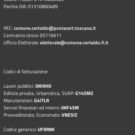
Partita IVA: 01310860489
PEC:
comune.certaldo@postacert.toscana.it
Centralino Unico: 05716611
Ufficio Elettorale:
elettorale@comune.certaldo.fi.it
Codici di fatturazione:
Lavori pubblici:
OKIKH0
Edilizia privata, Urbanistica, SUAP:
G14SMZ
Manutenzioni:
G4ITLR
Servizi finanziari ed interni:
0KF45M
Provveditorato, Economato:
VNE5IZ
Codice generico:
UF9R8K