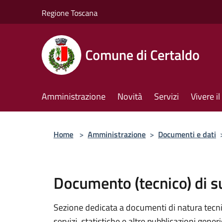
Salta al contenuto principale
Regione Toscana
Comune di Certaldo
Amministrazione
Novità
Servizi
Vivere 
Home
>
Amministrazione
>
Documenti e dati
Documento (tecnico) di 
Sezione dedicata a documenti di natura tecnica
servizi, statistiche e altre pubblicazioni gener