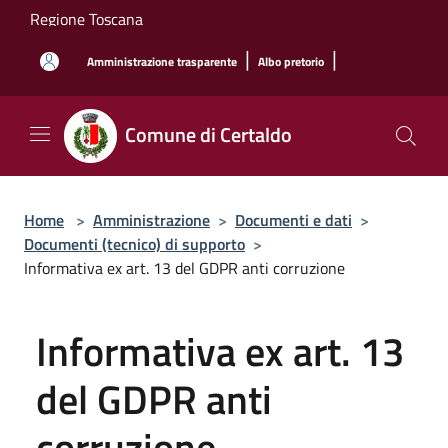
Salta al contenuto principale
Regione Toscana
|
|
Amministrazione trasparente
Albo pretorio
Comune di Certaldo
Home
>
Amministrazione
>
Documenti e dati
>
Documenti (tecnico) di supporto
>
Informativa ex art. 13 del GDPR anti corruzione
Informativa ex art. 13
del GDPR anti
corruzione