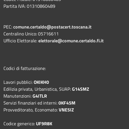
Partita IVA: 01310860489
PEC:
comune.certaldo@postacert.toscana.it
Centralino Unico: 05716611
Ufficio Elettorale:
elettorale@comune.certaldo.fi.it
Codici di fatturazione:
Lavori pubblici:
OKIKH0
Edilizia privata, Urbanistica, SUAP:
G14SMZ
Manutenzioni:
G4ITLR
Servizi finanziari ed interni:
0KF45M
Provveditorato, Economato:
VNE5IZ
Codice generico:
UF9R8K