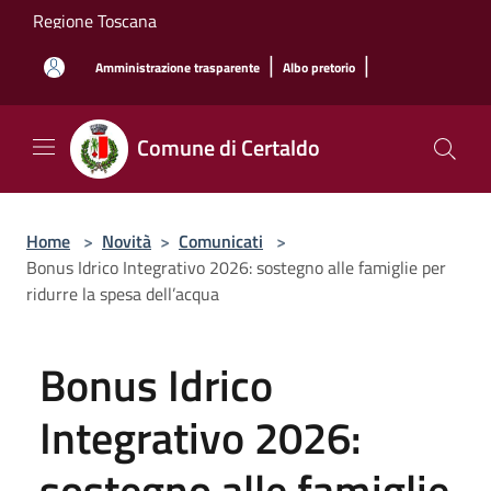
Salta al contenuto principale
Regione Toscana
|
|
Amministrazione trasparente
Albo pretorio
Comune di Certaldo
Home
>
Novità
>
Comunicati
>
Bonus Idrico Integrativo 2026: sostegno alle famiglie per
ridurre la spesa dell’acqua
Bonus Idrico
Integrativo 2026:
sostegno alle famiglie