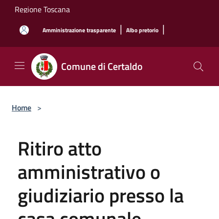
Salta al contenuto principale
Regione Toscana
|
|
Amministrazione trasparente
Albo pretorio
Comune di Certaldo
Home
>
Ritiro atto
amministrativo o
giudiziario presso la
casa comunale