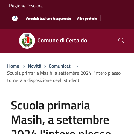
Salta al contenuto principale
Regione Toscana
|
|
Amministrazione trasparente
Albo pretorio
Comune di Certaldo
Home
>
Novità
>
Comunicati
>
Scuola primaria Masih, a settembre 2024 l'intero plesso
tornerà a disposizione degli studenti
Scuola primaria
Masih, a settembre
2024 l'intero plesso