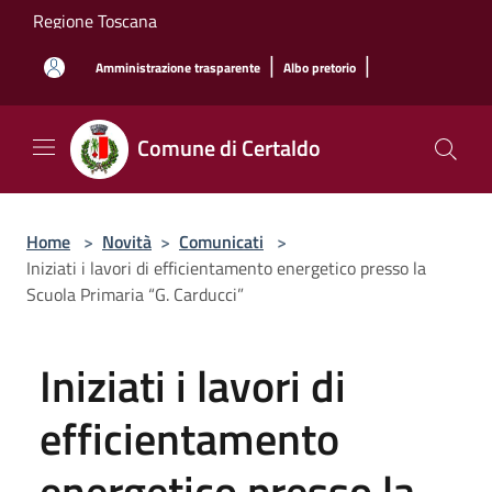
Salta al contenuto principale
Regione Toscana
|
|
Amministrazione trasparente
Albo pretorio
Comune di Certaldo
Home
>
Novità
>
Comunicati
>
Iniziati i lavori di efficientamento energetico presso la
Scuola Primaria “G. Carducci”
Iniziati i lavori di
efficientamento
energetico presso la