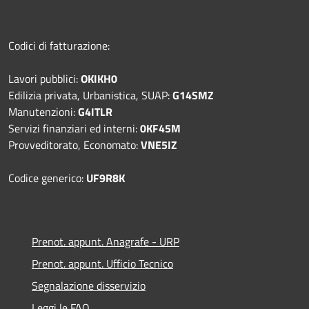
Codici di fatturazione:
Lavori pubblici:
OKIKH0
Edilizia privata, Urbanistica, SUAP:
G14SMZ
Manutenzioni:
G4ITLR
Servizi finanziari ed interni:
0KF45M
Provveditorato, Economato:
VNE5IZ
Codice generico:
UF9R8K
Prenot. appunt. Anagrafe - URP
Prenot. appunt. Ufficio Tecnico
Segnalazione disservizio
Leggi le FAQ