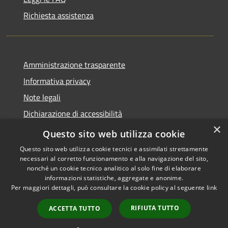
Richiesta assistenza
Amministrazione trasparente
Informativa privacy
Note legali
Dichiarazione di accessibilità
×
Whistleblowing
Questo sito web utilizza cookie
Questo sito web utilizza cookie tecnici e assimilati strettamente
necessari al corretto funzionamento e alla navigazione del sito,
nonché un cookie tecnico analitico al solo fine di elaborare
informazioni statistiche, aggregate e anonime.
RSS
Copyright © 2026 • Comune di
Per maggiori dettagli, può consultare la cookie policy al seguente
link
Accessibilità
Certaldo • Powered by
Privacy
Municipium
Accesso
•
RIFIUTA TUTTO
ACCETTA TUTTO
Cookie
redazione