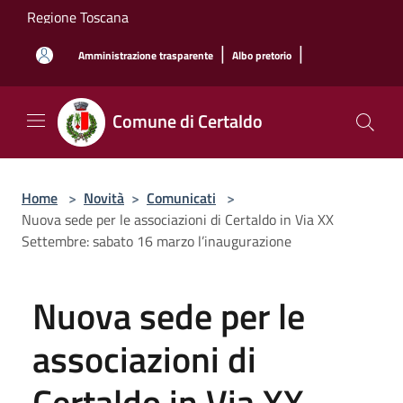
Salta al contenuto principale
Regione Toscana
|
|
Amministrazione trasparente
Albo pretorio
Comune di Certaldo
Home
>
Novità
>
Comunicati
>
Nuova sede per le associazioni di Certaldo in Via XX
Settembre: sabato 16 marzo l’inaugurazione
Nuova sede per le
associazioni di
Certaldo in Via XX