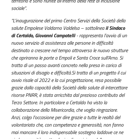
territorio e sono riunite all’interno della rete di inclusione
sociale”
.
“L’inaugurazione del primo Centro Servizi della Società della
salute Empolese Valdarno Valdelsa – sottolinea
il Sindaco
di Certaldo, Giovanni Campatelli
- rappresenta l’avvio di un
nuovo servizio di assistenza alle persone in difficoltà
destinato a crescere nel tempo attraverso le nuovo strutture
che apriranno le porte a Empoli e Santa Croce sull’Arno. Si
tratta di un passo avanti concreto nella presa in carico di
situazioni di disagio e difficoltà.Si tratta di un progetto il cui
avvio risale al 2022 e la cui progettazione, resa possibile
grazie dalla capacità della Società della salute di intercettare
risorse PNRR, è stata arricchita dal prezioso contributo del
Terzo Settore. In particolare a Certaldo ha visto la
collaborazione della Misericordia, che voglio ringraziare.
Anzi, colgo l’occasione per dire grazie a tutte le realtà del
volontariato che, con competenza e generosità, non fanno
mai mancare il loro indispensabile sostegno laddove ce ne