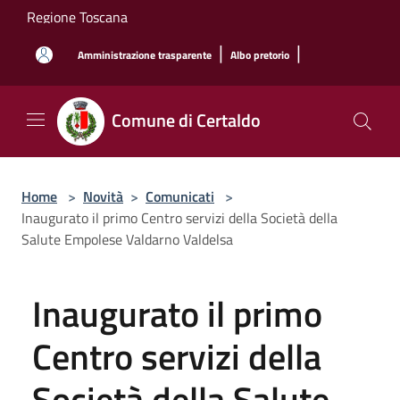
Salta al contenuto principale
Regione Toscana
|
|
Amministrazione trasparente
Albo pretorio
Comune di Certaldo
Home
>
Novità
>
Comunicati
>
Inaugurato il primo Centro servizi della Società della
Salute Empolese Valdarno Valdelsa
Inaugurato il primo
Centro servizi della
Società della Salute