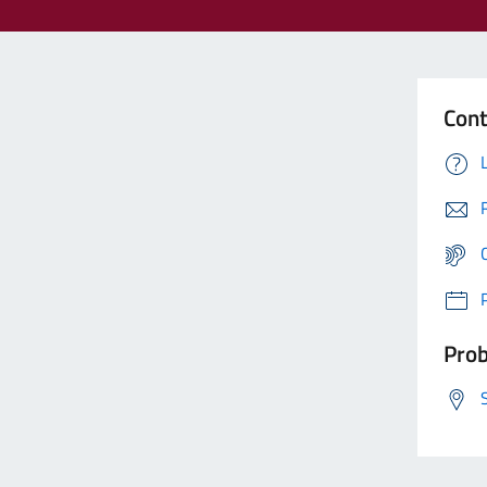
Cont
Prob