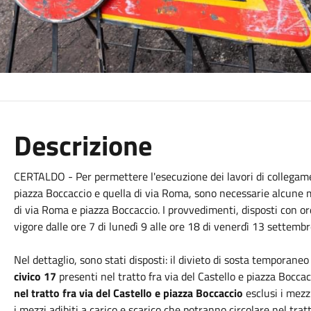
Descrizione
CERTALDO - Per permettere l'esecuzione dei lavori di collegame
piazza Boccaccio e quella di via Roma, sono necessarie alcune 
di via Roma e piazza Boccaccio. I provvedimenti, disposti con 
vigore dalle ore 7 di lunedì 9 alle ore 18 di venerdì 13 settemb
Nel dettaglio, sono stati disposti: il divieto di sosta temporaneo
civico 17
presenti nel tratto fra via del Castello e piazza Boccac
nel tratto fra via del Castello e piazza Boccaccio
esclusi i mezzi
i mezzi adibiti a carico e scarico che potranno circolare nel trat