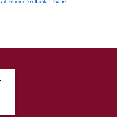
re il patrimonio culturale cittadino
?