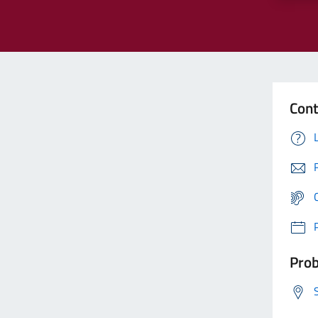
Cont
Prob