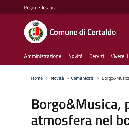
Salta al contenuto principale
Regione Toscana
Comune di Certaldo
Amministrazione
Novità
Servizi
Vivere 
Home
>
Novità
>
Comunicati
>
Borgo&Musica,
Borgo&Musica, p
atmosfera nel bo