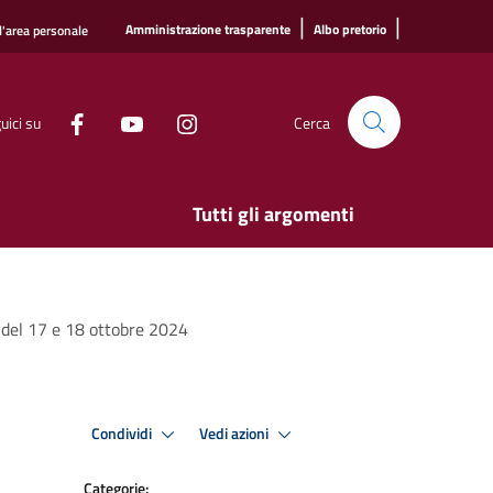
|
|
Amministrazione trasparente
Albo pretorio
l'area personale
uici su
Cerca
Tutti gli argomenti
i del 17 e 18 ottobre 2024
Condividi
Vedi azioni
Categorie: