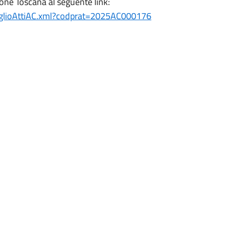
gione Toscana al seguente link:
taglioAttiAC.xml?codprat=2025AC000176