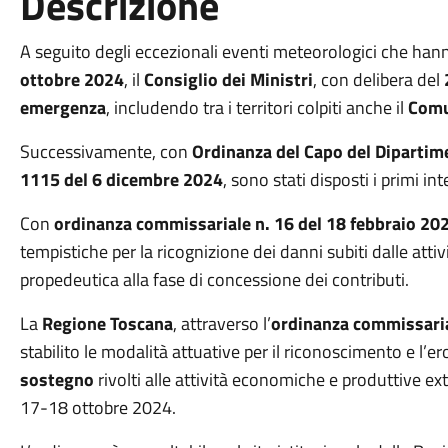
Descrizione
A seguito degli eccezionali eventi meteorologici che hann
ottobre 2024
, il
Consiglio dei Ministri
, con delibera del
emergenza
, includendo tra i territori colpiti anche il
Comu
Successivamente, con
Ordinanza del Capo del Dipartime
1115 del 6 dicembre 2024
, sono stati disposti i primi in
Con
ordinanza commissariale n. 16 del 18 febbraio 20
tempistiche per la ricognizione dei danni subiti dalle att
propedeutica alla fase di concessione dei contributi.
La
Regione Toscana
, attraverso l’
ordinanza commissaria
stabilito le modalità attuative per il riconoscimento e l’e
sostegno
rivolti alle attività economiche e produttive ext
17-18 ottobre 2024.