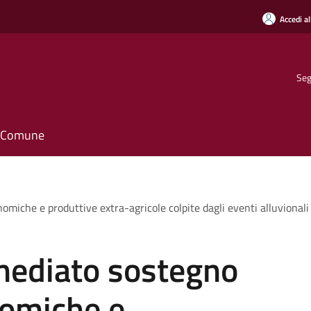
Accedi al
Seg
il Comune
nomiche e produttive extra-agricole colpite dagli eventi alluvional
mmediato sostegno
nomiche e