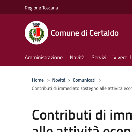
Salta al contenuto principale
Regione Toscana
Comune di Certaldo
Amministrazione
Novità
Servizi
Vivere 
Home
>
Novità
>
Comunicati
>
Contributi di immediato sostegno alle attività eco
Contributi di i
alle attività eco