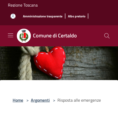
Salta al contenuto principale
Regione Toscana
|
|
Amministrazione trasparente
Albo pretorio
Comune di Certaldo
Home
>
Argomenti
>
Risposta alle emergenze