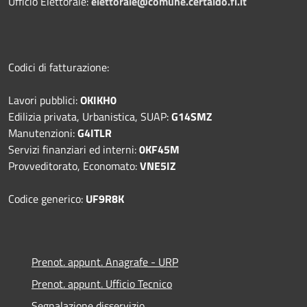
Ufficio Elettorale:
elettorale@comune.certaldo.fi.it
Codici di fatturazione:
Lavori pubblici:
OKIKH0
Edilizia privata, Urbanistica, SUAP:
G14SMZ
Manutenzioni:
G4ITLR
Servizi finanziari ed interni:
0KF45M
Provveditorato, Economato:
VNE5IZ
Codice generico:
UF9R8K
Prenot. appunt. Anagrafe - URP
Prenot. appunt. Ufficio Tecnico
Segnalazione disservizio