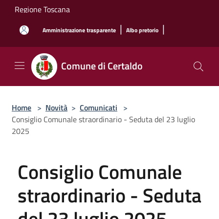
Salta al contenuto principale
Regione Toscana
|
|
Amministrazione trasparente
Albo pretorio
Comune di Certaldo
Home
>
Novità
>
Comunicati
>
Consiglio Comunale straordinario - Seduta del 23 luglio
2025
Consiglio Comunale
straordinario - Seduta
del 23 luglio 2025