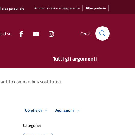
|
|
Amministrazione trasparente
Albo pretorio
l'area personale
uici su
Cerca
Tutti gli argomenti
rantito con minibus sostitutivi
Condividi
Vedi azioni
Categorie: