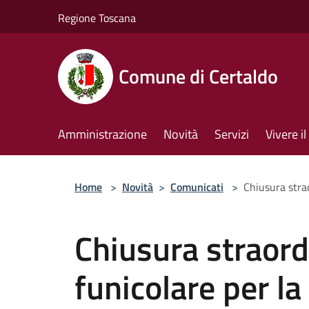
Salta al contenuto principale
Regione Toscana
Comune di Certaldo
Amministrazione
Novità
Servizi
Vivere 
Home
>
Novità
>
Comunicati
>
Chiusura strao
Chiusura straord
funicolare per la