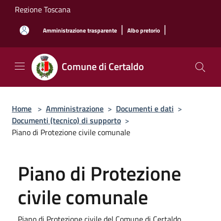
Salta al contenuto principale
Regione Toscana
|
|
Amministrazione trasparente
Albo pretorio
Comune di Certaldo
Home
>
Amministrazione
>
Documenti e dati
>
Documenti (tecnico) di supporto
>
Piano di Protezione civile comunale
Piano di Protezione
civile comunale
Piano di Protezione civile del Comune di Certaldo