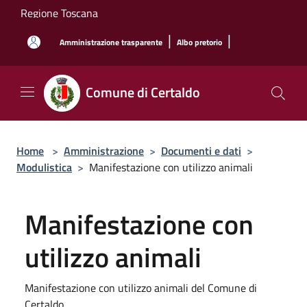
Salta al contenuto principale
Regione Toscana
|
|
Amministrazione trasparente
Albo pretorio
Comune di Certaldo
Home
>
Amministrazione
>
Documenti e dati
>
Modulistica
>
Manifestazione con utilizzo animali
Manifestazione con
utilizzo animali
Manifestazione con utilizzo animali del Comune di
Certaldo