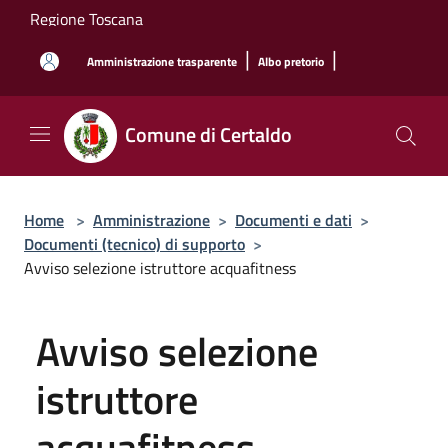
Salta al contenuto principale
Regione Toscana
|
|
Amministrazione trasparente
Albo pretorio
Comune di Certaldo
Home
>
Amministrazione
>
Documenti e dati
>
Documenti (tecnico) di supporto
>
Avviso selezione istruttore acquafitness
Avviso selezione
istruttore
acquafitness