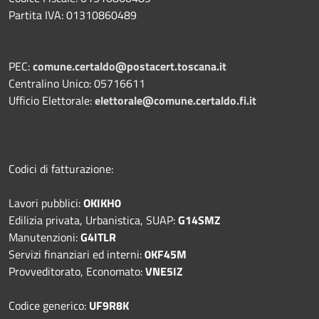
Partita IVA: 01310860489
PEC:
comune.certaldo@postacert.toscana.it
Centralino Unico: 05716611
Ufficio Elettorale:
elettorale@comune.certaldo.fi.it
Codici di fatturazione:
Lavori pubblici:
OKIKH0
Edilizia privata, Urbanistica, SUAP:
G14SMZ
Manutenzioni:
G4ITLR
Servizi finanziari ed interni:
0KF45M
Provveditorato, Economato:
VNE5IZ
Codice generico:
UF9R8K