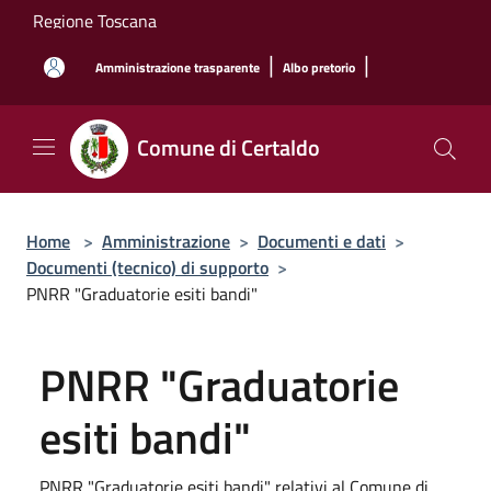
Salta al contenuto principale
Regione Toscana
|
|
Amministrazione trasparente
Albo pretorio
Comune di Certaldo
Home
>
Amministrazione
>
Documenti e dati
>
Documenti (tecnico) di supporto
>
PNRR "Graduatorie esiti bandi"
PNRR "Graduatorie
esiti bandi"
PNRR "Graduatorie esiti bandi" relativi al Comune di