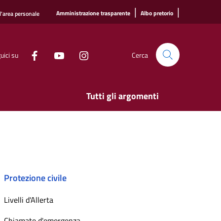
|
|
Amministrazione trasparente
Albo pretorio
l'area personale
uici su
Cerca
Tutti gli argomenti
Protezione civile
Livelli d'Allerta
Chiamate d'emergenza