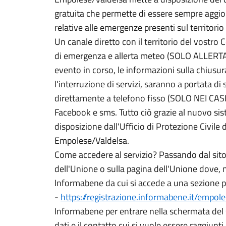
gratuita che permette di essere sempre aggior
relative alle emergenze presenti sul territori
Un canale diretto con il territorio del vostro 
di emergenza e allerta meteo (SOLO ALLERT
evento in corso, le informazioni sulla chiusura
l'interruzione di servizi, saranno a portata d
direttamente a telefono fisso (SOLO NEI CASI P
Facebook e sms. Tutto ciò grazie al nuovo s
disposizione dall'Ufficio di Protezione Civile
Empolese/Valdelsa.
Come accedere al servizio? Passando dal sito
dell'Unione o sulla pagina dell'Unione dove, n
Informabene da cui si accede a una sezione p
-
https://registrazione.informabene.it/empol
Informabene per entrare nella schermata del ser
dati e il contatto cui si vuole essere raggiunti