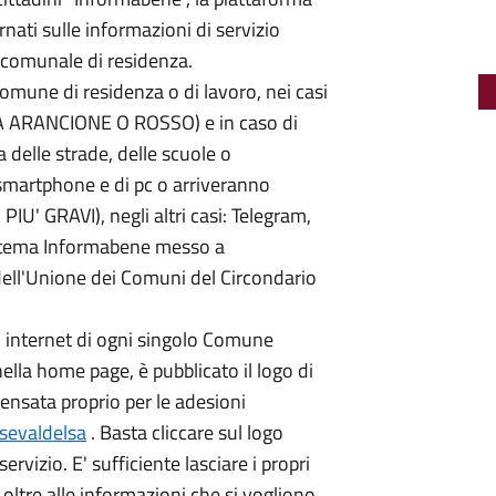
nati sulle informazioni di servizio
o comunale di residenza.
Comune di residenza o di lavoro, nei casi
A ARANCIONE O ROSSO) e in caso di
 delle strade, delle scuole o
i smartphone e di pc o arriveranno
IU' GRAVI), negli altri casi: Telegram,
istema Informabene messo a
 dell'Unione dei Comuni del Circondario
 internet di ogni singolo Comune
ella home page, è pubblicato il logo di
ensata proprio per le adesioni
esevaldelsa
. Basta cliccare sul logo
vizio. E' sufficiente lasciare i propri
, oltre alle informazioni che si vogliono