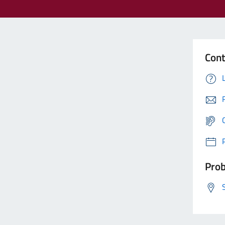
Cont
Prob