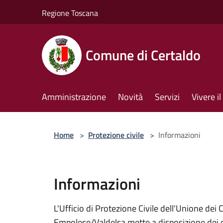
Salta al contenuto principale
Regione Toscana
Comune di Certaldo
Amministrazione
Novità
Servizi
Vivere 
Home
>
Protezione civile
>
Informazioni
Informazioni
L'Ufficio di Protezione Civile dell'Unione dei
Empolese/Valdelsa mette a disposizione dei c