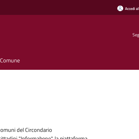
Accedi al
Seg
il Comune
 Comuni del Circondario
ittadini "Informabene", la piattaforma