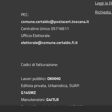
Leggi le 
Richiesta
PEC:
comune.certaldo@postacert.toscana.it
Centralino Unico: 05716611
Ufficio Elettorale:
elettorale@comune.certaldo.fi.it
Codici di fatturazione:
Lavori pubblici:
OKIKH0
Edilizia privata, Urbanistica, SUAP:
G14SMZ
Manutenzioni:
G4ITLR
Servizi finanziari ed interni:
0KF45M