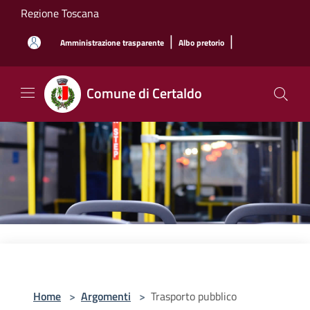
Salta al contenuto principale
Regione Toscana
|
|
Amministrazione trasparente
Albo pretorio
Comune di Certaldo
Home
>
Argomenti
>
Trasporto pubblico