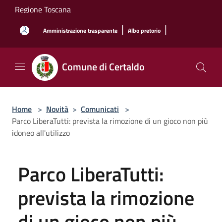
Salta al contenuto principale
Regione Toscana
|
|
Amministrazione trasparente
Albo pretorio
Comune di Certaldo
Home
>
Novità
>
Comunicati
>
Parco LiberaTutti: prevista la rimozione di un gioco non più
idoneo all'utilizzo
Parco LiberaTutti:
prevista la rimozione
di un gioco non più