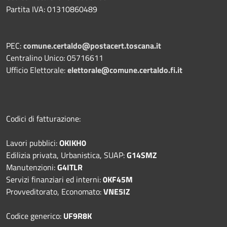
Partita IVA: 01310860489
PEC:
comune.certaldo@postacert.toscana.it
Centralino Unico: 05716611
Ufficio Elettorale:
elettorale@comune.certaldo.fi.it
Codici di fatturazione:
Lavori pubblici:
OKIKH0
Edilizia privata, Urbanistica, SUAP:
G14SMZ
Manutenzioni:
G4ITLR
Servizi finanziari ed interni:
0KF45M
Provveditorato, Economato:
VNE5IZ
Codice generico:
UF9R8K