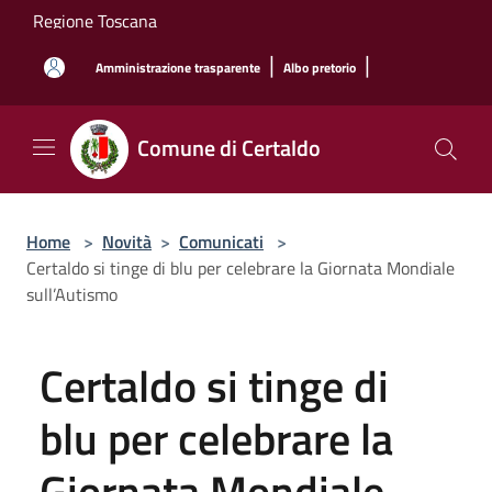
Salta al contenuto principale
Regione Toscana
|
|
Amministrazione trasparente
Albo pretorio
Comune di Certaldo
Home
>
Novità
>
Comunicati
>
Certaldo si tinge di blu per celebrare la Giornata Mondiale
sull’Autismo
Certaldo si tinge di
blu per celebrare la
Giornata Mondiale