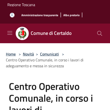
Salta al contenuto principale
Regione Toscana
|
|
Amministrazione trasparente
Albo pretorio
Comune di Certaldo
Home
>
Novità
>
Comunicati
>
Centro Operativo Comunale, in corso i lavori di
adeguamento e messa in sicurezza
Centro Operativo
Comunale, in corso i
lavori di