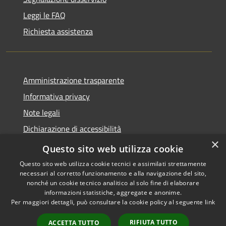
Leggi le FAQ
Richiesta assistenza
Amministrazione trasparente
Informativa privacy
Note legali
Dichiarazione di accessibilità
×
Whistleblowing
Questo sito web utilizza cookie
Questo sito web utilizza cookie tecnici e assimilati strettamente
necessari al corretto funzionamento e alla navigazione del sito,
nonché un cookie tecnico analitico al solo fine di elaborare
informazioni statistiche, aggregate e anonime.
RSS
Copyright © 2026 • Comune di
Per maggiori dettagli, può consultare la cookie policy al seguente
link
Accessibilità
Certaldo • Powered by
Privacy
Municipium
Accesso
•
RIFIUTA TUTTO
ACCETTA TUTTO