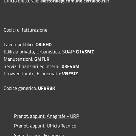
Ufficio Elettorale:
elettorale@comune.certaldo.fi.it
Codici di fatturazione:
Lavori pubblici:
OKIKH0
Edilizia privata, Urbanistica, SUAP:
G14SMZ
Manutenzioni:
G4ITLR
Servizi finanziari ed interni:
0KF45M
Provveditorato, Economato:
VNE5IZ
Codice generico:
UF9R8K
Prenot. appunt. Anagrafe - URP
Prenot. appunt. Ufficio Tecnico
Segnalazione disservizio