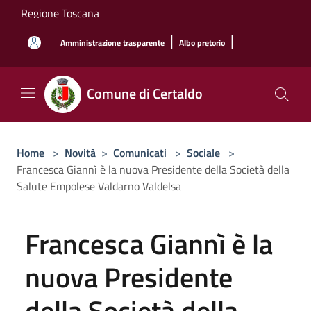
Salta al contenuto principale
Regione Toscana
|
|
Amministrazione trasparente
Albo pretorio
Comune di Certaldo
Home
>
Novità
>
Comunicati
>
Sociale
>
Francesca Giannì è la nuova Presidente della Società della
Salute Empolese Valdarno Valdelsa
Francesca Giannì è la
nuova Presidente
della Società della