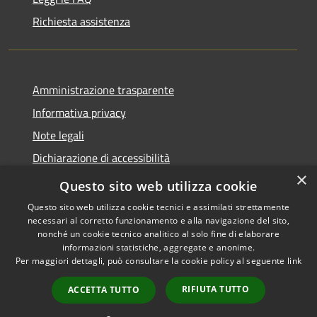
Richiesta assistenza
Amministrazione trasparente
Informativa privacy
Note legali
Dichiarazione di accessibilità
×
Whistleblowing
Questo sito web utilizza cookie
Questo sito web utilizza cookie tecnici e assimilati strettamente
necessari al corretto funzionamento e alla navigazione del sito,
nonché un cookie tecnico analitico al solo fine di elaborare
informazioni statistiche, aggregate e anonime.
RSS
Copyright © 2026 • Comune di
Per maggiori dettagli, può consultare la cookie policy al seguente
link
Accessibilità
Certaldo • Powered by
Privacy
Municipium
Accesso
•
RIFIUTA TUTTO
ACCETTA TUTTO
Cookie
redazione