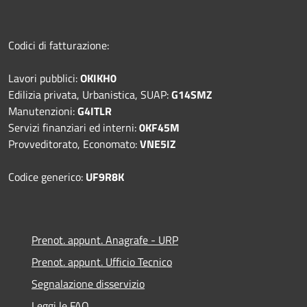
Codici di fatturazione:
Lavori pubblici:
OKIKH0
Edilizia privata, Urbanistica, SUAP:
G14SMZ
Manutenzioni:
G4ITLR
Servizi finanziari ed interni:
0KF45M
Provveditorato, Economato:
VNE5IZ
Codice generico:
UF9R8K
Prenot. appunt. Anagrafe - URP
Prenot. appunt. Ufficio Tecnico
Segnalazione disservizio
Leggi le FAQ