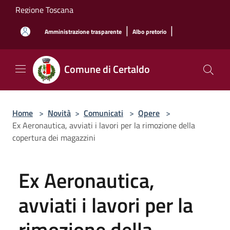
Salta al contenuto principale
Regione Toscana
|
|
Amministrazione trasparente
Albo pretorio
Comune di Certaldo
Home
>
Novità
>
Comunicati
>
Opere
>
Ex Aeronautica, avviati i lavori per la rimozione della
copertura dei magazzini
Ex Aeronautica,
avviati i lavori per la
rimozione della