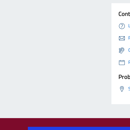
Cont
Prob