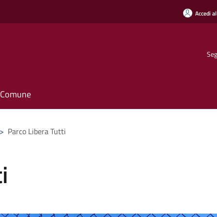
Accedi al
Seg
il Comune
>
Parco Libera Tutti
i