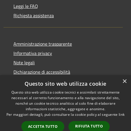
Leggi le FAQ
Richiesta assistenza
Amministrazione trasparente
Informativa privacy
Note legali
Dichiarazione di accessibilità
×
Whistleblowing
Questo sito web utilizza cookie
Questo sito web utilizza cookie tecnici e assimilati strettamente
necessari al corretto funzionamento e alla navigazione del sito,
nonché un cookie tecnico analitico al solo fine di elaborare
informazioni statistiche, aggregate e anonime.
RSS
Copyright © 2026 • Comune di
Per maggiori dettagli, può consultare la cookie policy al seguente
link
Accessibilità
Certaldo • Powered by
Privacy
Municipium
Accesso
•
RIFIUTA TUTTO
ACCETTA TUTTO