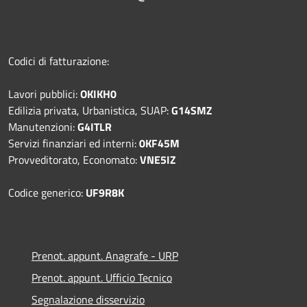
Codici di fatturazione:
Lavori pubblici:
OKIKH0
Edilizia privata, Urbanistica, SUAP:
G14SMZ
Manutenzioni:
G4ITLR
Servizi finanziari ed interni:
0KF45M
Provveditorato, Economato:
VNE5IZ
Codice generico:
UF9R8K
Prenot. appunt. Anagrafe - URP
Prenot. appunt. Ufficio Tecnico
Segnalazione disservizio