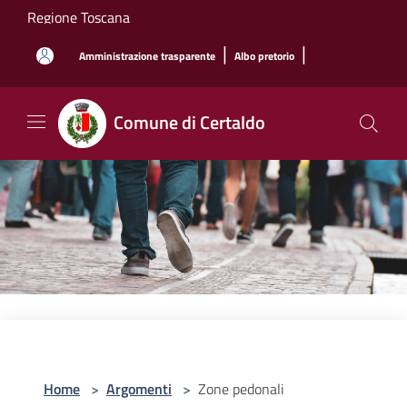
Salta al contenuto principale
Regione Toscana
|
|
Amministrazione trasparente
Albo pretorio
Comune di Certaldo
Home
>
Argomenti
>
Zone pedonali