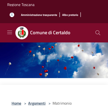
Salta al contenuto principale
Regione Toscana
|
|
Amministrazione trasparente
Albo pretorio
Comune di Certaldo
Home
>
Argomenti
>
Matrimonio