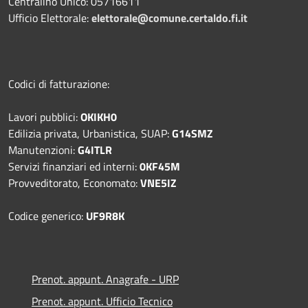
Centralino Unico: 05716611
Ufficio Elettorale:
elettorale@comune.certaldo.fi.it
Codici di fatturazione:
Lavori pubblici:
OKIKH0
Edilizia privata, Urbanistica, SUAP:
G14SMZ
Manutenzioni:
G4ITLR
Servizi finanziari ed interni:
0KF45M
Provveditorato, Economato:
VNE5IZ
Codice generico:
UF9R8K
Prenot. appunt. Anagrafe - URP
Prenot. appunt. Ufficio Tecnico