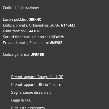
Codici di fatturazione:
Lavori pubblici:
OKIKH0
Edilizia privata, Urbanistica, SUAP:
G14SMZ
Manutenzioni:
G4ITLR
Servizi finanziari ed interni:
0KF45M
Provveditorato, Economato:
VNE5IZ
Codice generico:
UF9R8K
Prenot. appunt. Anagrafe - URP
Prenot. appunt. Ufficio Tecnico
Segnalazione disservizio
Leggi le FAQ
Richiesta assistenza