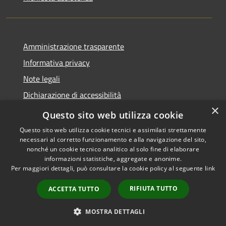
Amministrazione trasparente
Informativa privacy
Note legali
Dichiarazione di accessibilità
×
Whistleblowing
Questo sito web utilizza cookie
Questo sito web utilizza cookie tecnici e assimilati strettamente
necessari al corretto funzionamento e alla navigazione del sito,
nonché un cookie tecnico analitico al solo fine di elaborare
informazioni statistiche, aggregate e anonime.
RSS
Copyright © 2026 • Comune di
Per maggiori dettagli, può consultare la cookie policy al seguente
link
Accessibilità
Certaldo • Powered by
Privacy
Municipium
Accesso
•
RIFIUTA TUTTO
ACCETTA TUTTO
Cookie
redazione
Mappa del sito
MOSTRA DETTAGLI